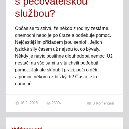
s pečovatelskou
službou?
Občas se to stává, že někdo z rodiny zestárne,
onemocní nebo je po úraze a potřebuje pomoc.
Nejčastějším příkladem jsou senioři. Jejich
fyzické síly časem už nejsou to, co bývaly.
Někdy je navíc postihne dlouhodobá nemoc. Už
nestačí na vše sami a v tu chvíli potřebují
pomoc. Jak ale skloubit práci, péči o děti
a pomoc někomu z blízkých? Často je to
náročné....
16.2. 2018
2690x
0
Komentářů