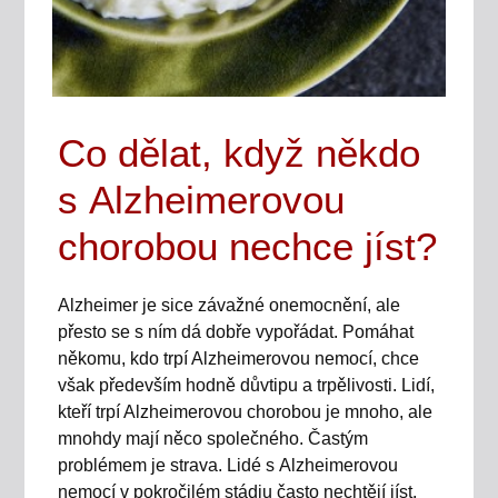
Co dělat, když někdo
s Alzheimerovou
chorobou nechce jíst?
Alzheimer je sice závažné onemocnění, ale
přesto se s ním dá dobře vypořádat. Pomáhat
někomu, kdo trpí Alzheimerovou nemocí, chce
však především hodně důvtipu a trpělivosti. Lidí,
kteří trpí Alzheimerovou chorobou je mnoho, ale
mnohdy mají něco společného. Častým
problémem je strava. Lidé s Alzheimerovou
nemocí v pokročilém stádiu často nechtějí jíst.