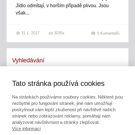
Jídlo odmítají, v horším případě plivou. Jsou
však...
31.1. 2017
3035x
0
Komentářů
Vyhledávání
Tato stránka používá cookies
Na stránkách používáme soubory cookies. Některé jsou
nezbytné pro fungování stránek, jiné nám umožňují
Rubriky
poskytnout vám lepší zkušenost při návštěvě našich
stránek nebo zobrazování reklamy, pomáhají nám
analyzovat návštěvnost a stránky zlepšovat.
Články a rady pro seniory, zdravotně znevýhodněné a
Více informací
jejich blízké